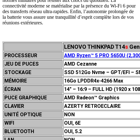
normes militaires pour résister aux chocs du quotidien. La
connectivité moderne se matérialise par la présence du Wi-Fi 6 pour
des transferts réseau ultra-rapides. Enfin, l’autonomie prolongée de
la batterie vous assure une tranquillité d’esprit complète lors de vos
réunions extérieures.
LENOVO THINKPAD T14
s
Gen
PROCESSEUR
AMD Ryzen™ 5 PRO 5650U (2,30GH
JEU DE P
UCES
AMD Cezanne
STOCKAGE
SSD 512Go Nvme – GPT/EFI – 
MÉMOIRE
16Go LPDDR4x-4266 Max
ÉCRAN
14″ – 16:9 – FULL HD (1920 x 10
PUCE GRAPHIQUE
AMD Radeon™ Graphics
CLAVIER
AZERTY RETROECLAIRE
UNITÉ OPTIQUE
NON
WIFI
OUI, 6E
BLUETOOTH
OUI, 5.2
LAN
NON