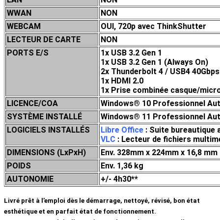
WWAN
NON
WEBCAM
OUI, 720p avec ThinkShutter
LECTEUR DE CARTE
NON
PORTS E/S
1x USB 3.2 Gen 1
1x USB 3.2 Gen 1 (Always On)
2x Thunderbolt 4 / USB4 40Gbps 
1x HDMI 2.0
1x Prise combinée casque/micr
LICENCE/COA
Windows® 10 Professionnel Auth
SYSTÈME INSTALLÉ
Windows® 11 Professionnel Auth
LOGICIELS INSTALLÉS
Libre Office
: Suite bureautique 
VLC
: Lecteur de fichiers mult
DIMENSIONS (LxPxH)
Env. 328mm x 224mm x 16,8 mm
POIDS
Env. 1,36 kg
AUTONOMIE
+/- 4h30**
Livré prêt à l’emploi dès le démarrage, nettoyé, révisé, bon état
esthétique et en parfait état de fonctionnement.