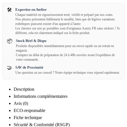
🛠️
Expertise en Atelier
Chaque matériel est rigoureusement testé, vérifié et préparé par nos soins.
Nos photos présentent fidèlement le modèle, bien que de légères variations
esthétiques puissent exister d'un appareil à l'autre.
Les claviers sur nos pc portables sont d'originaux Azerty FR sans stickers ! Si
différent, cela est clairement indiqué sur la fiche produit.
📦
Stock Réel & Dispo
Produits disponibles immédiatement pour un envoi rapide ou un retrait en
magasin.
Comptez un délai de préparation de 24 à 48h ouvrées avant l'expédition de
votre commande.
🤝
SAV de Proximité
Une question ou un conseil ? Notre équipe technique vous répond rapidement.
Description
Informations complémentaires
Avis (0)
ECO-responsable
Fiche technique
Sécurité & Conformité (RSGP)