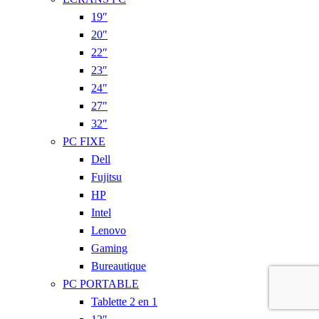
19″
20″
22″
23″
24″
27″
32″
PC FIXE
Dell
Fujitsu
HP
Intel
Lenovo
Gaming
Bureautique
PC PORTABLE
Tablette 2 en 1