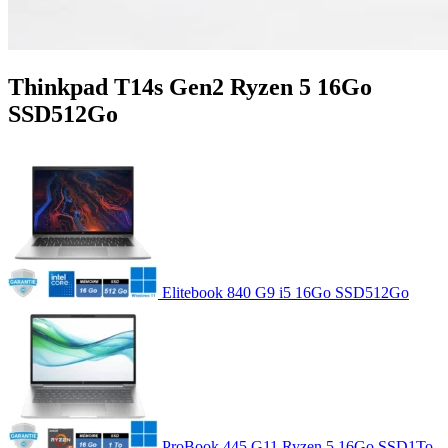
Thinkpad T14s Gen2 Ryzen 5 16Go
SSD512Go
Elitebook 840 G9 i5 16Go SSD512Go
ProBook 445 G11 Ryzen 5 16Go SSD1To