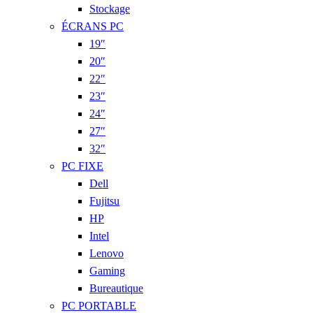
Stockage
ÉCRANS PC
19″
20″
22″
23″
24″
27″
32″
PC FIXE
Dell
Fujitsu
HP
Intel
Lenovo
Gaming
Bureautique
PC PORTABLE