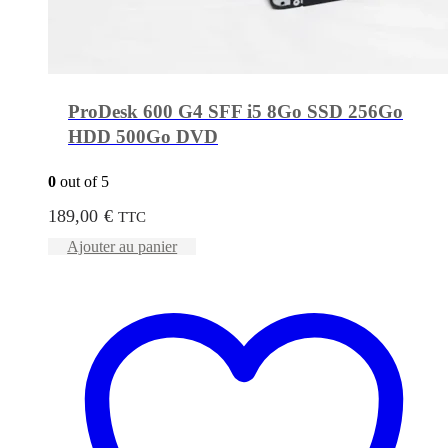
ProDesk 600 G4 SFF i5 8Go SSD 256Go
HDD 500Go DVD
0
out of 5
189,00
€
TTC
Ajouter au panier