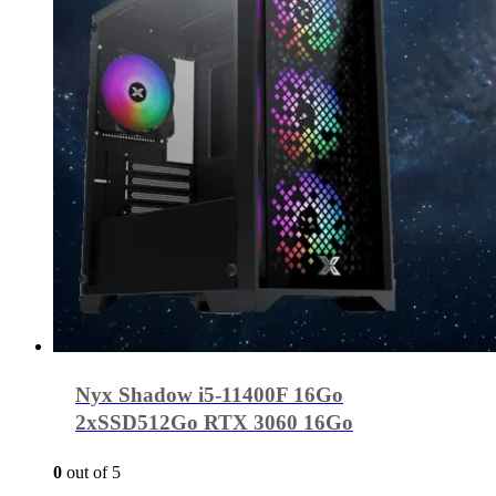
Nyx Shadow i5-11400F 16Go
2xSSD512Go RTX 3060 16Go
0
out of 5