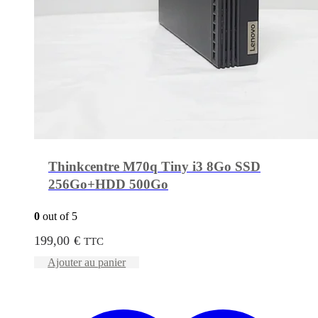
Thinkcentre M70q Tiny i3 8Go SSD
256Go+HDD 500Go
0
out of 5
199,00
€
TTC
Ajouter au panier