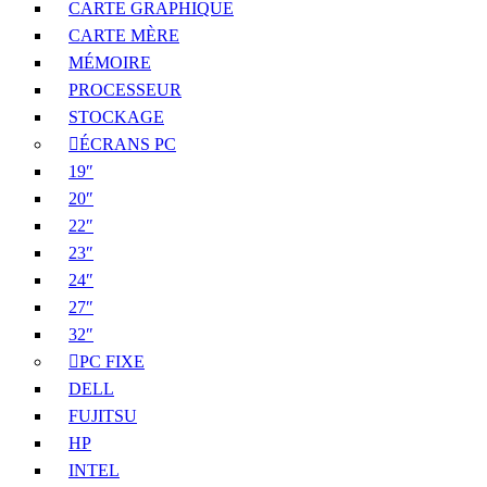
CARTE GRAPHIQUE
CARTE MÈRE
MÉMOIRE
PROCESSEUR
STOCKAGE
ÉCRANS PC
19″
20″
22″
23″
24″
27″
32″
PC FIXE
DELL
FUJITSU
HP
INTEL