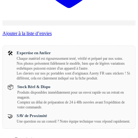
Ajouter à la liste d’envies
🛠️
Expertise en Atelier
Chaque matériel est rigoureusement testé, vérifié et préparé par nos soins.
Nos photos présentent fidèlement le modèle, bien que de légères variations
esthétiques puissent exister d'un appareil à l'autre.
Les claviers sur nos pc portables sont d'originaux Azerty FR sans stickers ! Si
différent, cela est clairement indiqué sur la fiche produit.
📦
Stock Réel & Dispo
Produits disponibles immédiatement pour un envoi rapide ou un retrait en
magasin.
Comptez un délai de préparation de 24 à 48h ouvrées avant l'expédition de
votre commande.
🤝
SAV de Proximité
Une question ou un conseil ? Notre équipe technique vous répond rapidement.