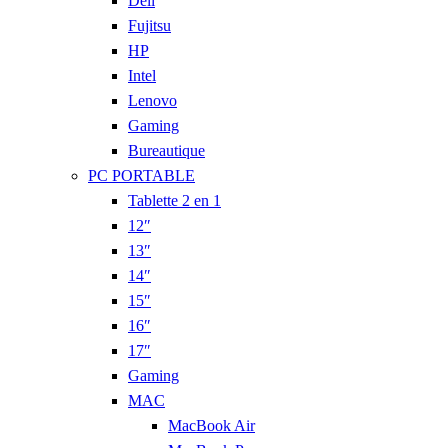
Dell
Fujitsu
HP
Intel
Lenovo
Gaming
Bureautique
PC PORTABLE
Tablette 2 en 1
12″
13″
14″
15″
16″
17″
Gaming
MAC
MacBook Air