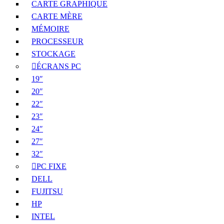
CARTE GRAPHIQUE
CARTE MÈRE
MÉMOIRE
PROCESSEUR
STOCKAGE
ÉCRANS PC
19″
20″
22″
23″
24″
27″
32″
PC FIXE
DELL
FUJITSU
HP
INTEL