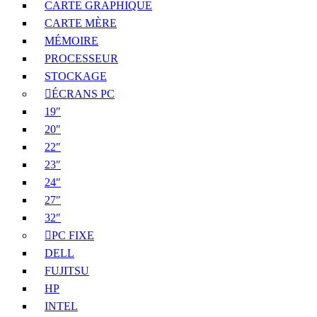
CARTE GRAPHIQUE
CARTE MÈRE
MÉMOIRE
PROCESSEUR
STOCKAGE
ÉCRANS PC
19″
20″
22″
23″
24″
27″
32″
PC FIXE
DELL
FUJITSU
HP
INTEL