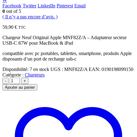
W
Facebook
Twitter
LinkedIn
Pinterest
Email
0
out of 5
( Il n’y a pas encore d’avis. )
59,90
€
TTC
Chargeur Neuf Original Apple MNF82Z/A – Adaptateur secteur
USB-C 87W pour MacBook & iPad
compatible avec pc portables, tablettes, smartphone, produits Apple
disposants d’un port de recharge usb-c
Disponibilité:
7 en stock
UGS :
MNF82Z/A
EAN
:
0190198099150
Catégorie :
Chargeurs
-
+
Ajouter au panier