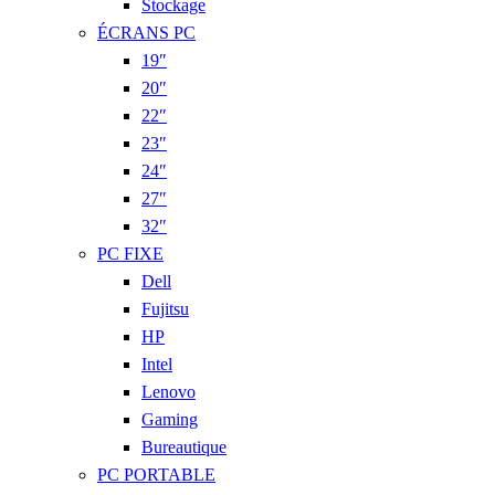
Stockage
ÉCRANS PC
19″
20″
22″
23″
24″
27″
32″
PC FIXE
Dell
Fujitsu
HP
Intel
Lenovo
Gaming
Bureautique
PC PORTABLE