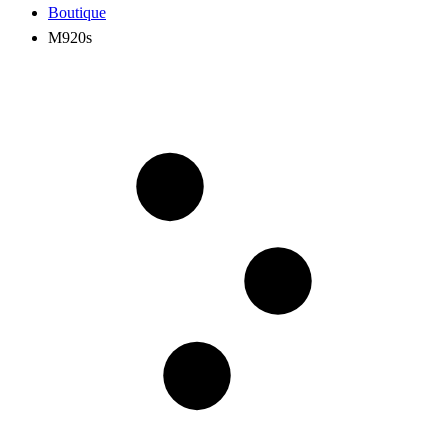
Boutique
M920s