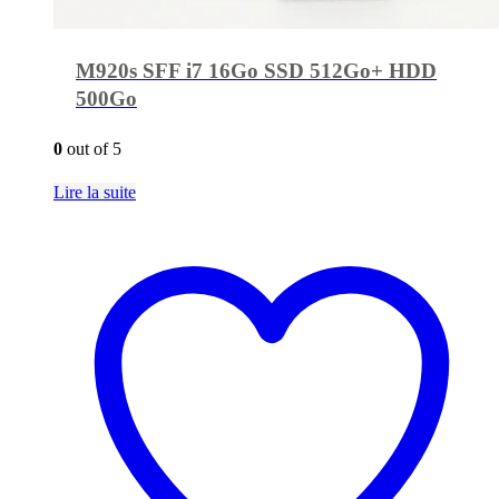
M920s SFF i7 16Go SSD 512Go+ HDD
500Go
0
out of 5
Lire la suite