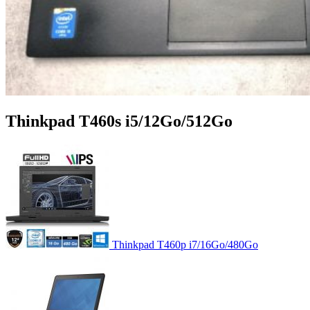
Thinkpad T460s i5/12Go/512Go
Thinkpad T460p i7/16Go/480Go