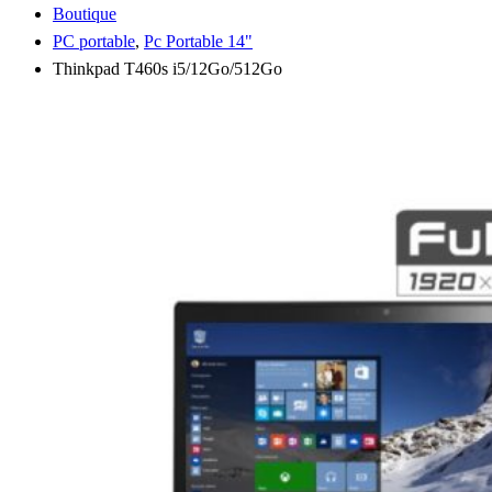
Boutique
PC portable
,
Pc Portable 14"
Thinkpad T460s i5/12Go/512Go