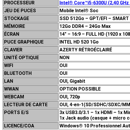
PROCESSEUR
Intel® Core™i5-6300U (2,40 GHz 
JEU DE P
UCES
Mobile Intel® Soc
STOCKAGE
SSD 512Go – GPT/EFI – SMART
MÉMOIRE
12Go DDR4 – 24Go Max
ÉCRAN
14″ – 16:9 – FULL HD (1920 x 1
PUCE GRAPHIQUE
INTEL HD 520 1Go
CLAVIER
AZERTY RÉTROÉCLAIRÉ
UNITÉ OPTIQUE
NON
WIFI
OUI
BLUETOOTH
OUI
LAN
OUI, Gigabit
WWAN
OPTION POSSIBLE
WEBCAM
OUI, 720p
LECTEUR DE CARTE
OUI, 4-en-1(SD/SDHC/SDXC/MM
PORTS E/S
3x USB3.0/3.1 – 1x HDMI – 1x Min
1x Jack audio (casque + micro 
LICENCE/COA
Windows® 10 Professionnel Auth