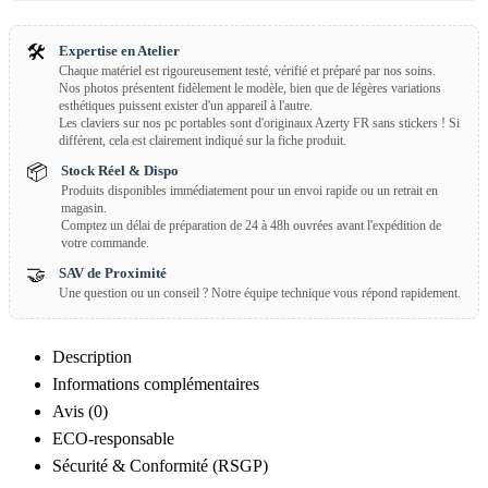
🛠️
Expertise en Atelier
Chaque matériel est rigoureusement testé, vérifié et préparé par nos soins.
Nos photos présentent fidèlement le modèle, bien que de légères variations
esthétiques puissent exister d'un appareil à l'autre.
Les claviers sur nos pc portables sont d'originaux Azerty FR sans stickers ! Si
différent, cela est clairement indiqué sur la fiche produit.
📦
Stock Réel & Dispo
Produits disponibles immédiatement pour un envoi rapide ou un retrait en
magasin.
Comptez un délai de préparation de 24 à 48h ouvrées avant l'expédition de
votre commande.
🤝
SAV de Proximité
Une question ou un conseil ? Notre équipe technique vous répond rapidement.
Description
Informations complémentaires
Avis (0)
ECO-responsable
Sécurité & Conformité (RSGP)