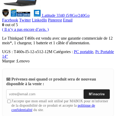
Latitude 3340 i5/8Go/240Go
Facebook
Twitter
LinkedIn
Pinterest
Email
0
out of 5
( Il n’y a pas encore d’avis. )
Le Thinkpad T460s est vendu avec une garantie commerciale de 12
mois*, 1 chargeur, 1 batterie et 1 câble d’alimentation.
UGS :
T460s-I5-12-s512-12M
Catégories :
PC portable
,
Pc Portable
14"
Marque :
Lenovo
📧 Prévenez-moi quand ce produit sera de nouveau
disponible à la vente :
M'inscrire
J'accepte que mon email soit utilisé par MABOX pour m'informer
de la disponibilité de ce produit et accepte la
politique de
confidentialité
du site.