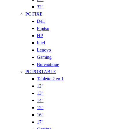
32″
PC FIXE
Dell
Fujitsu
HP
Intel
Lenovo
Gaming
Bureautique
PC PORTABLE
Tablette 2 en 1
12″
13″
14″
15″
16″
17″