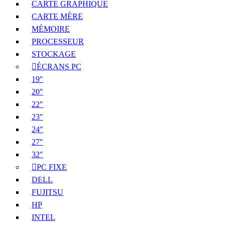
CARTE GRAPHIQUE
CARTE MÈRE
MÉMOIRE
PROCESSEUR
STOCKAGE
ÉCRANS PC
19″
20″
22″
23″
24″
27″
32″
PC FIXE
DELL
FUJITSU
HP
INTEL