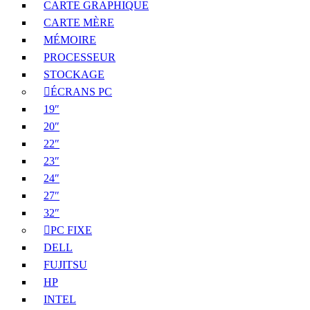
CARTE GRAPHIQUE
CARTE MÈRE
MÉMOIRE
PROCESSEUR
STOCKAGE
ÉCRANS PC
19″
20″
22″
23″
24″
27″
32″
PC FIXE
DELL
FUJITSU
HP
INTEL