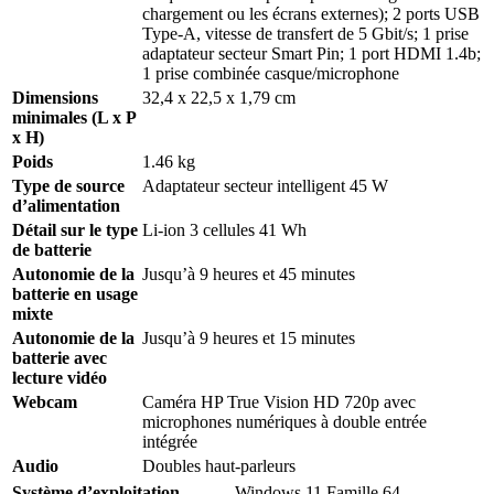
chargement ou les écrans externes); 2 ports USB
Type-A, vitesse de transfert de 5 Gbit/s; 1 prise
adaptateur secteur Smart Pin; 1 port HDMI 1.4b;
1 prise combinée casque/microphone
Dimensions
32,4 x 22,5 x 1,79 cm
minimales (L x P
x H)
Poids
1.46 kg
Type de source
Adaptateur secteur intelligent 45 W
d’alimentation
Détail sur le type
Li-ion 3 cellules 41 Wh
de batterie
Autonomie de la
Jusqu’à 9 heures et 45 minutes
batterie en usage
mixte
Autonomie de la
Jusqu’à 9 heures et 15 minutes
batterie avec
lecture vidéo
Webcam
Caméra HP True Vision HD 720p avec
microphones numériques à double entrée
intégrée
Audio
Doubles haut-parleurs
Système d’exploitation
Windows 11 Famille 64