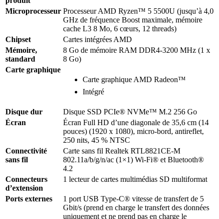
produit
Microprocesseur
Processeur AMD Ryzen™ 5 5500U (jusqu’à 4,0
GHz de fréquence Boost maximale, mémoire
cache L3 8 Mo, 6 cœurs, 12 threads)
Chipset
Cartes intégrées AMD
Mémoire,
8 Go de mémoire RAM DDR4-3200 MHz (1 x
standard
8 Go)
Carte graphique
Carte graphique AMD Radeon™
Intégré
Disque dur
Disque SSD PCIe® NVMe™ M.2 256 Go
Écran
Écran Full HD d’une diagonale de 35,6 cm (14
pouces) (1920 x 1080), micro-bord, antireflet,
250 nits, 45 % NTSC
Connectivité
Carte sans fil Realtek RTL8821CE-M
sans fil
802.11a/b/g/n/ac (1×1) Wi-Fi® et Bluetooth®
4.2
Connecteurs
1 lecteur de cartes multimédias SD multiformat
d’extension
Ports externes
1 port USB Type-C® vitesse de transfert de 5
Gbit/s (prend en charge le transfert des données
uniquement et ne prend pas en charge le