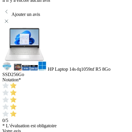
Il n’y a encore aucun avis
Ajouter un avis
HP Laptop 14s-fq1059nf R5 8Go
SSD256Go
Notation
*
0/5
* L‘évaluation est obligatoire
Votre avis