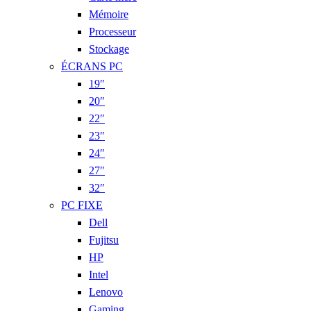
Mémoire
Processeur
Stockage
ÉCRANS PC
19″
20″
22″
23″
24″
27″
32″
PC FIXE
Dell
Fujitsu
HP
Intel
Lenovo
Gaming