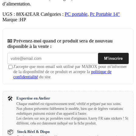
d’alimentation.
UGS :
88X42EAR
Catégories :
PC portable
,
Pc Portable 14"
Marque :
HP
📧 Prévenez-moi quand ce produit sera de nouveau
disponible à la vente :
M'inscrire
J'accepte que mon email soit utilisé par MABOX pour m'informer
de la disponibilité de ce produit et accepte la
politique de
confidentialité
du site.
🛠️
Expertise en Atelier
Chaque matériel est rigoureusement testé, vérifié et préparé par nos soins.
Nos photos présentent fidèlement le modèle, bien que de légères variations
esthétiques puissent exister d'un appareil à l'autre.
Les claviers sur nos pc portables sont d'originaux Azerty FR sans stickers ! Si
différent, cela est clairement indiqué sur la fiche produit.
📦
Stock Réel & Dispo