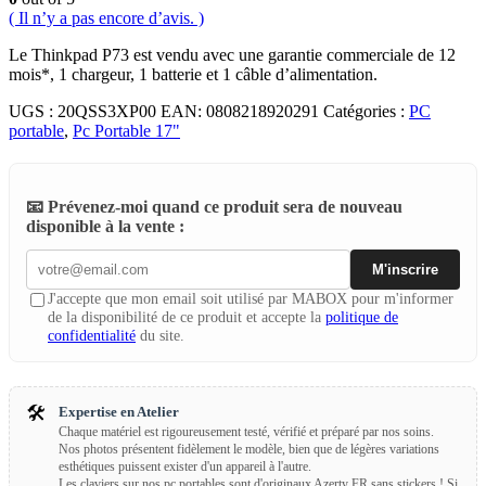
( Il n’y a pas encore d’avis. )
Le Thinkpad P73 est vendu avec une garantie commerciale de 12
mois*, 1 chargeur, 1 batterie et 1 câble d’alimentation.
UGS :
20QSS3XP00
EAN
:
0808218920291
Catégories :
PC
portable
,
Pc Portable 17"
📧 Prévenez-moi quand ce produit sera de nouveau
disponible à la vente :
M'inscrire
J'accepte que mon email soit utilisé par MABOX pour m'informer
de la disponibilité de ce produit et accepte la
politique de
confidentialité
du site.
🛠️
Expertise en Atelier
Chaque matériel est rigoureusement testé, vérifié et préparé par nos soins.
Nos photos présentent fidèlement le modèle, bien que de légères variations
esthétiques puissent exister d'un appareil à l'autre.
Les claviers sur nos pc portables sont d'originaux Azerty FR sans stickers ! Si