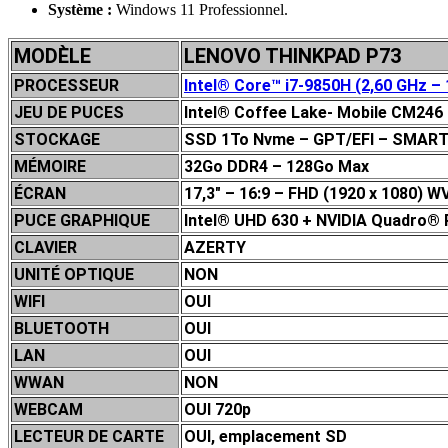
Système :
Windows 11 Professionnel.
MODÈLE
LENOVO THINKPAD P73
PROCESSEUR
Intel® Core™
i7-9850H
(2,60 GHz – 
JEU DE P
UCES
Intel® Coffee Lake- Mobile CM246
STOCKAGE
SSD 1To Nvme – GPT/EFI – SMAR
MÉMOIRE
32Go DDR4 – 128Go Max
ÉCRAN
17,3″ – 16:9 – FHD (1920 x 1080) W
PUCE GRAPHIQUE
Intel
® UHD 630 + NVIDIA Quadro®
CLAVIER
AZERTY
UNITÉ OPTIQUE
NON
WIFI
OUI
BLUETOOTH
OUI
LAN
OUI
WWAN
NON
WEBCAM
OUI 720p
LECTEUR DE CARTE
OUI, emplacement SD