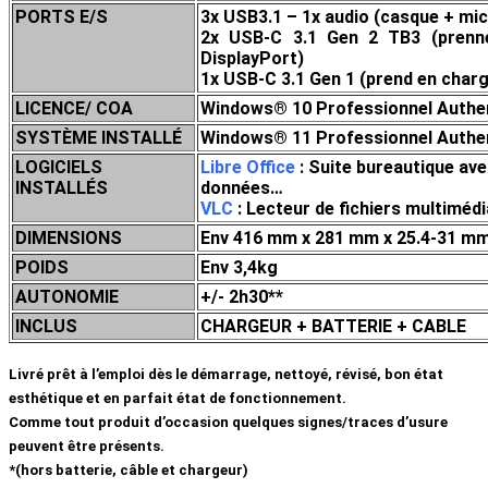
PORTS E/S
3x USB3.1 – 1x audio (casque + mi
2x USB-C 3.1 Gen 2 TB3 (prenne
DisplayPort)
1x USB-C 3.1 Gen 1 (prend en charg
LICENCE/ COA
Windows® 10 Professionnel Authent
SYSTÈME INSTALLÉ
Windows® 11 Professionnel Authent
LOGICIELS
Libre Office
: Suite bureautique ave
INSTALLÉS
données…
VLC
: Lecteur de fichiers multim
DIMENSIONS
Env 416 mm x 281 mm x 25.4-31 m
POIDS
Env 3,4kg
AUTONOMIE
+/- 2h30**
INCLUS
CHARGEUR + BATTERIE + CABLE
Livré prêt à l’emploi dès le démarrage, nettoyé, révisé, bon état
esthétique et en parfait état de fonctionnement.
Comme tout produit d’occasion quelques signes/traces d’usure
peuvent être présents.
*(hors batterie, câble et chargeur)