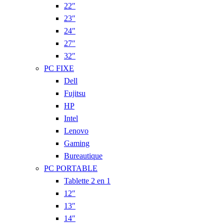
22″
23″
24″
27″
32″
PC FIXE
Dell
Fujitsu
HP
Intel
Lenovo
Gaming
Bureautique
PC PORTABLE
Tablette 2 en 1
12″
13″
14″