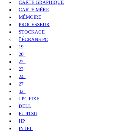
CARTE GRAPHIQUE
CARTE MÈRE
MÉMOIRE
PROCESSEUR
STOCKAGE
ÉCRANS PC
19″
20″
22″
23″
24″
27″
32″
PC FIXE
DELL
FUJITSU
HP
INTEL