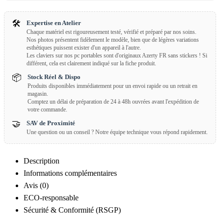
🛠️
Expertise en Atelier
Chaque matériel est rigoureusement testé, vérifié et préparé par nos soins.
Nos photos présentent fidèlement le modèle, bien que de légères variations
esthétiques puissent exister d'un appareil à l'autre.
Les claviers sur nos pc portables sont d'originaux Azerty FR sans stickers ! Si
différent, cela est clairement indiqué sur la fiche produit.
📦
Stock Réel & Dispo
Produits disponibles immédiatement pour un envoi rapide ou un retrait en
magasin.
Comptez un délai de préparation de 24 à 48h ouvrées avant l'expédition de
votre commande.
🤝
SAV de Proximité
Une question ou un conseil ? Notre équipe technique vous répond rapidement.
Description
Informations complémentaires
Avis (0)
ECO-responsable
Sécurité & Conformité (RSGP)