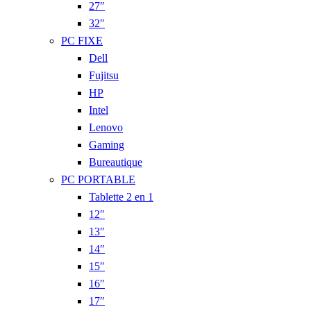
27″
32″
PC FIXE
Dell
Fujitsu
HP
Intel
Lenovo
Gaming
Bureautique
PC PORTABLE
Tablette 2 en 1
12″
13″
14″
15″
16″
17″