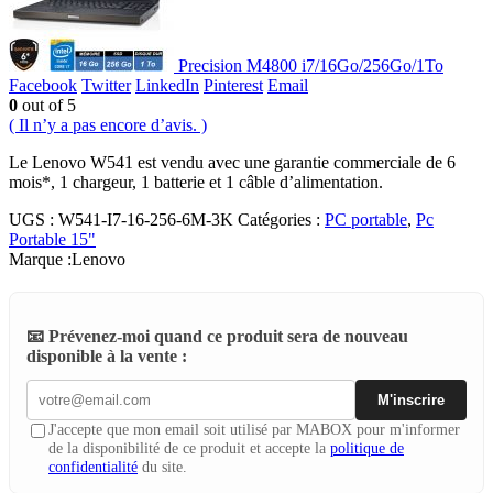
Precision M4800 i7/16Go/256Go/1To
Facebook
Twitter
LinkedIn
Pinterest
Email
0
out of 5
( Il n’y a pas encore d’avis. )
Le Lenovo W541 est vendu avec une garantie commerciale de 6
mois*, 1 chargeur, 1 batterie et 1 câble d’alimentation.
UGS :
W541-I7-16-256-6M-3K
Catégories :
PC portable
,
Pc
Portable 15"
Marque :
Lenovo
📧 Prévenez-moi quand ce produit sera de nouveau
disponible à la vente :
M'inscrire
J'accepte que mon email soit utilisé par MABOX pour m'informer
de la disponibilité de ce produit et accepte la
politique de
confidentialité
du site.