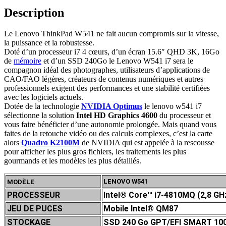
Description
Le Lenovo ThinkPad W541 ne fait aucun compromis sur la vitesse,
la puissance et la robustesse.
Doté d’un processeur i7 4 cœurs, d’un écran 15.6″ QHD 3K, 16Go
de
mémoire
et d’un SSD 240Go le Lenovo W541 i7 sera le
compagnon idéal des photographes, utilisateurs d’applications de
CAO/FAO légères, créateurs de contenus numériques et autres
professionnels exigent des performances et une stabilité certifiées
avec les logiciels actuels.
Dotée de la technologie
NVIDIA Optimus
le lenovo w541 i7
sélectionne la solution
Intel HD Graphics 4600
du processeur et
vous faire bénéficier d’une autonomie prolongée. Mais quand vous
faites de la retouche vidéo ou des calculs complexes, c’est la carte
alors
Quadro K2100M
de NVIDIA qui est appelée à la rescousse
pour afficher les plus gros fichiers, les traitements les plus
gourmands et les modèles les plus détaillés.
LENOVO W541
MODÈLE
PROCESSEUR
Intel® Core™ i7-4810MQ (2,8 GHz
JEU DE P
UCES
Mobile Intel® QM87
STOCKAGE
SSD 240 Go
GPT/EFI SMART 10