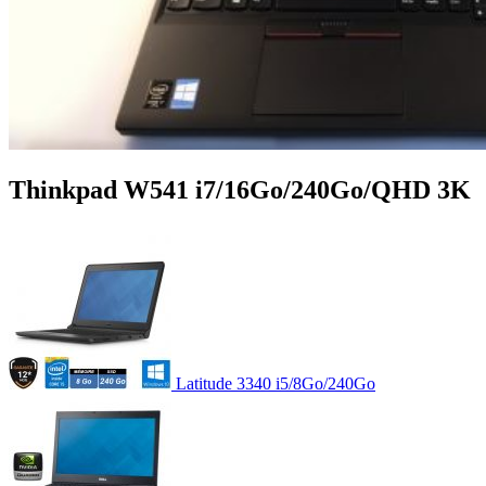
Thinkpad W541 i7/16Go/240Go/QHD 3K
Latitude 3340 i5/8Go/240Go