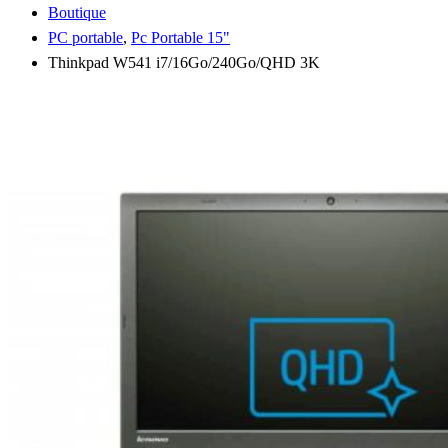
Boutique
PC portable
,
Pc Portable 15"
Thinkpad W541 i7/16Go/240Go/QHD 3K