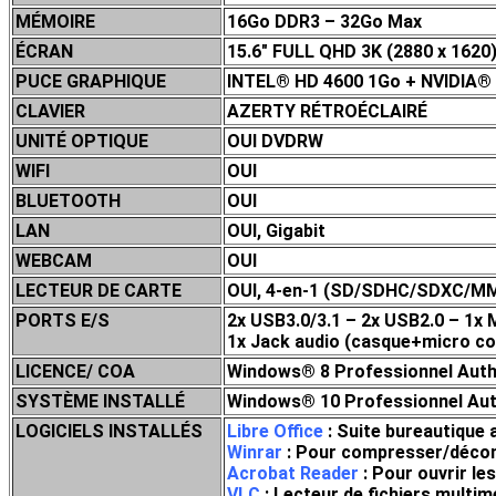
MÉMOIRE
16Go DDR3 – 32Go Max
ÉCRAN
15.6″ FULL QHD 3K (2880 x 1620)
PUCE GRAPHIQUE
INTEL
® HD 4600 1Go + NVIDIA
®
CLAVIER
AZERTY RÉTROÉCLAIRÉ
UNITÉ OPTIQUE
OUI DVDRW
WIFI
OUI
BLUETOOTH
OUI
LAN
OUI, Gigabit
WEBCAM
OUI
LECTEUR DE CARTE
OUI, 4-en-1 (SD/SDHC/SDXC/M
PORTS E/S
2x USB3.0/3.1 – 2x USB2.0 – 1x 
1x Jack audio (casque+micro co
LICENCE/ COA
Windows® 8 Professionnel Authe
SYSTÈME INSTALLÉ
Windows® 10 Professionnel Auth
LOGICIELS INSTALLÉS
Libre Office
: Suite bureautique 
Winrar
: Pour compresser/décompr
Acrobat Reader
: Pour ouvrir le
VLC
: Lecteur de fichiers mult