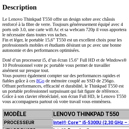
Description
Le Lenovo Thinkpad T550 offre un design sobre avec châssis
renforcé à la fibre de verre. Toujours généreusement équipé avec 4
ports usb 3.0, une carte wifi Ac et sa webcam 720p il vous apportera
le nécessaire dans toutes vos taches.
Fin et léger, le portable 15,6” T550 est un excellent choix pour les
professionnels mobiles et étudiants désirant un pc avec une bonne
autonomie et des performances optimisées.
Doté d’un processeur i5, d’un écran 15.6″ Full HD et de Windows®
10 Professionnel votre pc portable vous permet de travailler
aisément sur presque tout.
Vous pourrez également compter sur des performances rapides et
fiables grâce à ces
8Go
de mémoire couplé au SSD de 256go.
Offrant performances, efficacité et durabilité, le Thinkpad T550 est
un portable professionnel surpuissant qui fait figure de référence.
Grâce à son clavier rétroéclairé, son écran Full HD, le Lenovo T550
vous accompagnera partout où votre travail vous emmènera.
MODÈLE
LENOVO THINKPAD T550
PROCESSEUR
Intel® Core™ i5-5300U (2,30 GHz – 