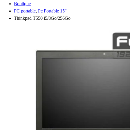
Boutique
PC portable
,
Pc Portable 15"
Thinkpad T550 i5/8Go/256Go