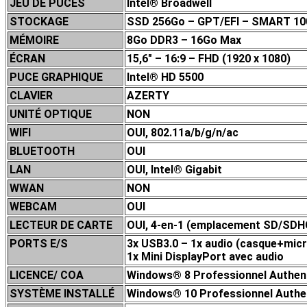
JEU DE P
UCES
Intel® Broadwell
STOCKAGE
SSD 256Go – GPT/EFI – SMART 1
MÉMOIRE
8Go DDR3 – 16Go Max
ÉCRAN
15,6″ – 16:9 – FHD (1920 x 1080)
PUCE GRAPHIQUE
Intel
® HD 5500
CLAVIER
AZERTY
UNITÉ OPTIQUE
NON
WIFI
OUI, 802.11a/b/g/n/ac
BLUETOOTH
OUI
LAN
OUI, Intel® Gigabit
WWAN
NON
WEBCAM
OUI
LECTEUR DE CARTE
OUI, 4-en-1 (emplacement SD/S
PORTS E/S
3x USB3.0 – 1x audio (casque+mic
1x Mini DisplayPort avec audio
LICENCE/ COA
Windows® 8 Professionnel Authenti
SYSTÈME INSTALLÉ
Windows® 10 Professionnel Authent