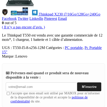
Thinkpad X230 i7/16Go/128Go+240Go
Facebook
Twitter
LinkedIn
Pinterest
Email
0
out of 5
( Il n’y a pas encore d’avis. )
Le Thinkpad T550 est vendu avec une garantie commerciale de 12
mois*, 1 chargeur, 1 batterie et 1 câble d’alimentation.
UGS :
T550-I5-8-s256-12M
Catégories :
PC portable
,
Pc Portable
15"
Marque :
Lenovo
📧 Prévenez-moi quand ce produit sera de nouveau
disponible à la vente :
M'inscrire
J'accepte que mon email soit utilisé par MABOX pour m'informer
de la disponibilité de ce produit et accepte la
politique de
confidentialité
du site.