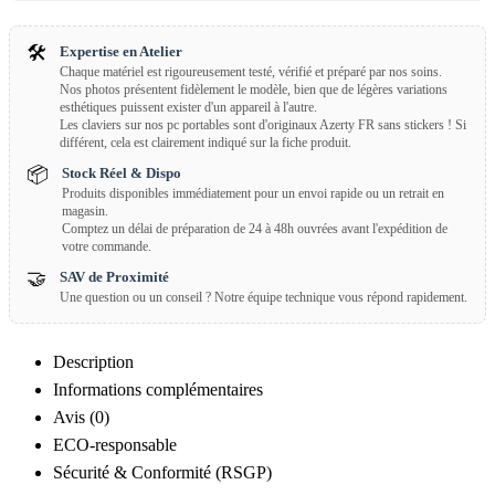
🛠️
Expertise en Atelier
Chaque matériel est rigoureusement testé, vérifié et préparé par nos soins.
Nos photos présentent fidèlement le modèle, bien que de légères variations
esthétiques puissent exister d'un appareil à l'autre.
Les claviers sur nos pc portables sont d'originaux Azerty FR sans stickers ! Si
différent, cela est clairement indiqué sur la fiche produit.
📦
Stock Réel & Dispo
Produits disponibles immédiatement pour un envoi rapide ou un retrait en
magasin.
Comptez un délai de préparation de 24 à 48h ouvrées avant l'expédition de
votre commande.
🤝
SAV de Proximité
Une question ou un conseil ? Notre équipe technique vous répond rapidement.
Description
Informations complémentaires
Avis (0)
ECO-responsable
Sécurité & Conformité (RSGP)