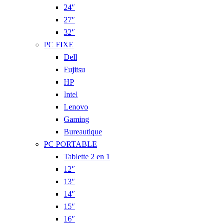
24″
27″
32″
PC FIXE
Dell
Fujitsu
HP
Intel
Lenovo
Gaming
Bureautique
PC PORTABLE
Tablette 2 en 1
12″
13″
14″
15″
16″