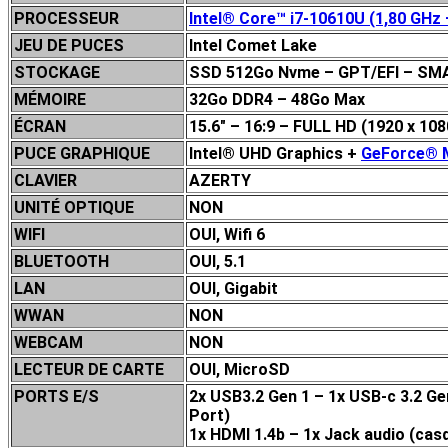
PROCESSEUR
Intel® Core™ i7-10610U (1,80 GHz 
JEU DE P
UCES
Intel Comet Lake
STOCKAGE
SSD 512Go Nvme – GPT/EFI – SM
MÉMOIRE
32Go DDR4 – 48Go Max
ÉCRAN
15.6″ – 16:9 – FULL HD (1920 x 108
PUCE GRAPHIQUE
Intel® UHD Graphics +
GeForce® 
CLAVIER
AZERTY
UNITÉ OPTIQUE
NON
WIFI
OUI, Wifi 6
BLUETOOTH
OUI, 5.1
LAN
OUI, Gigabit
WWAN
NON
WEBCAM
NON
LECTEUR DE CARTE
OUI, MicroSD
PORTS E/S
2x USB3.2 Gen 1 – 1x USB-c 3.2 Gen
Port)
1x HDMI 1.4b –
1x Jack audio (cas