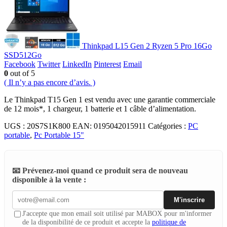
Thinkpad L15 Gen 2 Ryzen 5 Pro 16Go
SSD512Go
Facebook
Twitter
LinkedIn
Pinterest
Email
0
out of 5
( Il n’y a pas encore d’avis. )
Le Thinkpad T15 Gen 1 est vendu avec une garantie commerciale
de 12 mois*, 1 chargeur, 1 batterie et 1 câble d’alimentation.
UGS :
20S7S1K800
EAN
:
0195042015911
Catégories :
PC
portable
,
Pc Portable 15"
📧 Prévenez-moi quand ce produit sera de nouveau
disponible à la vente :
M'inscrire
J'accepte que mon email soit utilisé par MABOX pour m'informer
de la disponibilité de ce produit et accepte la
politique de