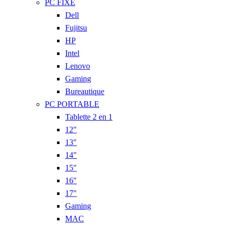
PC FIXE
Dell
Fujitsu
HP
Intel
Lenovo
Gaming
Bureautique
PC PORTABLE
Tablette 2 en 1
12″
13″
14″
15″
16″
17″
Gaming
MAC