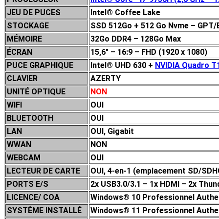
JEU DE P
UCES
Intel® Coffee Lake
STOCKAGE
SSD 512Go + 512 Go Nvme – GPT/
MÉMOIRE
32Go DDR4 – 128Go Max
ÉCRAN
15,6″ – 16:9 – FHD (1920 x 1080)
PUCE GRAPHIQUE
Intel® UHD 630 +
NVIDIA Quadro T
CLAVIER
AZERTY
UNITÉ OPTIQUE
NON
WIFI
OUI
BLUETOOTH
OUI
LAN
OUI, Gigabit
WWAN
NON
WEBCAM
OUI
LECTEUR DE CARTE
OUI, 4-en-1 (emplacement SD/S
PORTS E/S
2x USB3.0/3.1 – 1x HDMI – 2x Thund
LICENCE/ COA
Windows® 10 Professionnel Authent
SYSTÈME INSTALLÉ
Windows® 11 Professionnel Authent