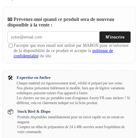
📧 Prévenez-moi quand ce produit sera de nouveau
disponible à la vente :
M'inscrire
J'accepte que mon email soit utilisé par MABOX pour m'informer
de la disponibilité de ce produit et accepte la
politique de
confidentialité
du site.
🛠️
Expertise en Atelier
Chaque matériel est rigoureusement testé, vérifié et préparé par nos soins.
Nos photos présentent fidèlement le modèle, bien que de légères variations
esthétiques puissent exister d'un appareil à l'autre.
Les claviers sur nos pc portables sont d'originaux Azerty FR sans stickers ! Si
différent, cela est clairement indiqué sur la fiche produit.
📦
Stock Réel & Dispo
Produits disponibles immédiatement pour un envoi rapide ou un retrait en
magasin.
Comptez un délai de préparation de 24 à 48h ouvrées avant l'expédition de
votre commande.