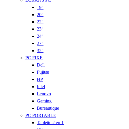
ÉCRANS PC
19″
20″
22″
23″
24″
27″
32″
PC FIXE
Dell
Fujitsu
HP
Intel
Lenovo
Gaming
Bureautique
PC PORTABLE
Tablette 2 en 1