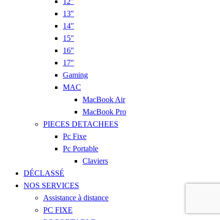
12″
13″
14″
15″
16″
17″
Gaming
MAC
MacBook Air
MacBook Pro
PIECES DETACHEES
Pc Fixe
Pc Portable
Claviers
DÉCLASSÉ
NOS SERVICES
Assistance à distance
PC FIXE