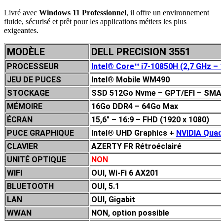
Livré avec
Windows 11 Professionnel
, il offre un environnement
fluide, sécurisé et prêt pour les applications métiers les plus
exigeantes.
MODÈLE
DELL PRECISION 3551
PROCESSEUR
Intel® Core™ i7-10850H (2,7 GHz –
JEU DE P
UCES
Intel® Mobile WM490
STOCKAGE
SSD 512Go Nvme – GPT/EFI – SM
MÉMOIRE
16Go DDR4 – 64Go Max
ÉCRAN
15,6″ – 16:9 – FHD (1920 x 1080)
PUCE GRAPHIQUE
Intel® UHD Graphics +
NVIDIA Qua
CLAVIER
AZERTY FR Rétroéclairé
UNITÉ OPTIQUE
NON
WIFI
OUI, Wi-Fi 6 AX201
BLUETOOTH
OUI, 5.1
LAN
OUI, Gigabit
WWAN
NON, option possible