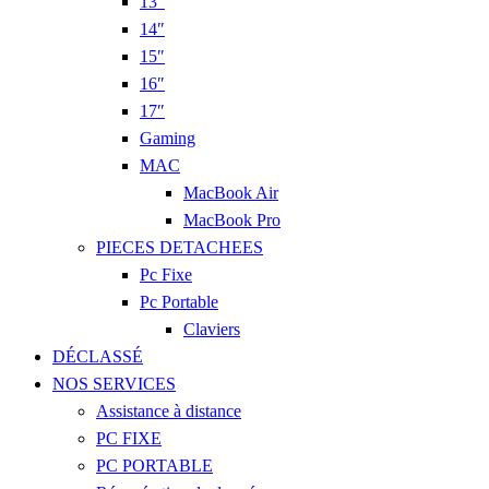
13″
14″
15″
16″
17″
Gaming
MAC
MacBook Air
MacBook Pro
PIECES DETACHEES
Pc Fixe
Pc Portable
Claviers
DÉCLASSÉ
NOS SERVICES
Assistance à distance
PC FIXE
PC PORTABLE