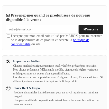
📧 Prévenez-moi quand ce produit sera de nouveau
disponible à la vente :
M'inscrire
J'accepte que mon email soit utilisé par MABOX pour m'informer
de la disponibilité de ce produit et accepte la
politique de
confidentialité
du site.
🛠️
Expertise en Atelier
Chaque matériel est rigoureusement testé, vérifié et préparé par nos soins.
Nos photos présentent fidèlement le modèle, bien que de légères variations
esthétiques puissent exister d'un appareil à l'autre.
Les claviers sur nos pc portables sont d'originaux Azerty FR sans stickers ! Si
différent, cela est clairement indiqué sur la fiche produit.
📦
Stock Réel & Dispo
Produits disponibles immédiatement pour un envoi rapide ou un retrait en
magasin.
Comptez un délai de préparation de 24 à 48h ouvrées avant l'expédition de
votre commande.