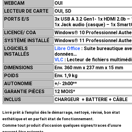
WEBCAM
OUI
LECTEUR DE CARTE
OUI, SD
PORTS E/S
3x USB A 3.2 Gen1- 1x HDMI 2.0b –
1x Jack audio (casque) – 1x Smart
LICENCE/ COA
Windows® 10 Professionnel Authent
SYSTÈME INSTALLÉ
Windows® 11 Professionnel Authent
LOGICIELS
Libre Office
: Suite bureautique ave
INSTALLÉS
données…
VLC
: Lecteur de fichiers multim
DIMENSIONS
Env. 360 mm x 237 mm x 15 mm
POIDS
Env. 1,9 kg
AUTONOMIE
+/- 2h00**
GARANTIE PIÈCES
12 MOIS*
INCLUS
CHARGEUR + BATTERIE + CÂBLE
Livré prêt à l’emploi dès le démarrage, nettoyé, révisé, bon état
esthétique et en parfait état de fonctionnement.
Comme tout produit d’occasion quelques signes/traces d’usure
peuvent être présents.