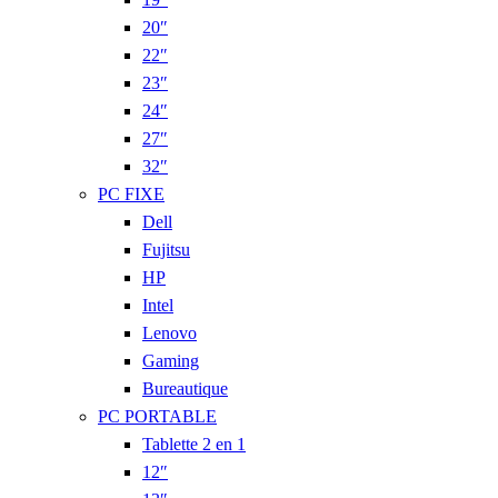
20″
22″
23″
24″
27″
32″
PC FIXE
Dell
Fujitsu
HP
Intel
Lenovo
Gaming
Bureautique
PC PORTABLE
Tablette 2 en 1
12″