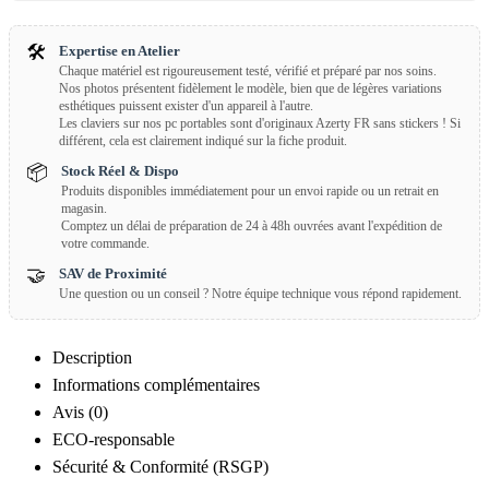
🛠️
Expertise en Atelier
Chaque matériel est rigoureusement testé, vérifié et préparé par nos soins.
Nos photos présentent fidèlement le modèle, bien que de légères variations
esthétiques puissent exister d'un appareil à l'autre.
Les claviers sur nos pc portables sont d'originaux Azerty FR sans stickers ! Si
différent, cela est clairement indiqué sur la fiche produit.
📦
Stock Réel & Dispo
Produits disponibles immédiatement pour un envoi rapide ou un retrait en
magasin.
Comptez un délai de préparation de 24 à 48h ouvrées avant l'expédition de
votre commande.
🤝
SAV de Proximité
Une question ou un conseil ? Notre équipe technique vous répond rapidement.
Description
Informations complémentaires
Avis (0)
ECO-responsable
Sécurité & Conformité (RSGP)