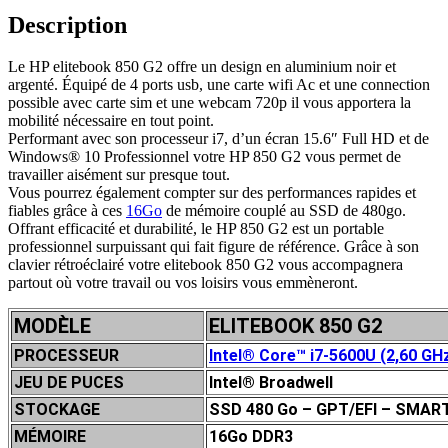
Description
Le HP elitebook 850 G2 offre un design en aluminium noir et
argenté. Équipé de 4 ports usb, une carte wifi Ac et une connection
possible avec carte sim et une webcam 720p il vous apportera la
mobilité nécessaire en tout point.
Performant avec son processeur i7, d’un écran 15.6″ Full HD et de
Windows® 10 Professionnel votre HP 850 G2 vous permet de
travailler aisément sur presque tout.
Vous pourrez également compter sur des performances rapides et
fiables grâce à ces
16Go
de mémoire couplé au SSD de 480go.
Offrant efficacité et durabilité, le HP 850 G2 est un portable
professionnel surpuissant qui fait figure de référence. Grâce à son
clavier rétroéclairé votre elitebook 850 G2 vous accompagnera
partout où votre travail ou vos loisirs vous emmèneront.
MODÈLE
ELITEBOOK 850 G2
PROCESSEUR
Intel® Core™ i7-5600U (2,60 GHz
JEU DE P
UCES
Intel® Broadwell
STOCKAGE
SSD 480 Go – GPT/EFI – SMAR
MÉMOIRE
16Go DDR3