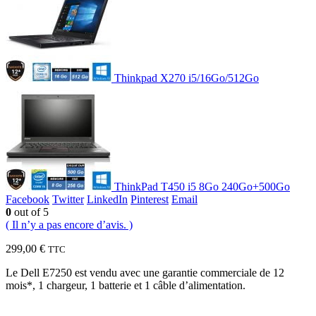
Thinkpad X270 i5/16Go/512Go
ThinkPad T450 i5 8Go 240Go+500Go
Facebook
Twitter
LinkedIn
Pinterest
Email
0
out of 5
( Il n’y a pas encore d’avis. )
299,00
€
TTC
Le Dell E7250 est vendu avec une garantie commerciale de 12
mois*, 1 chargeur, 1 batterie et 1 câble d’alimentation.