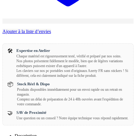
Ajouter à la liste d’envies
🛠️
Expertise en Atelier
Chaque matériel est rigoureusement testé, vérifié et préparé par nos soins.
Nos photos présentent fidèlement le modèle, bien que de légères variations
esthétiques puissent exister d'un appareil à l'autre.
Les claviers sur nos pc portables sont d'originaux Azerty FR sans stickers ! Si
différent, cela est clairement indiqué sur la fiche produit.
📦
Stock Réel & Dispo
Produits disponibles immédiatement pour un envoi rapide ou un retrait en
magasin.
Comptez un délai de préparation de 24 à 48h ouvrées avant l'expédition de
votre commande.
🤝
SAV de Proximité
Une question ou un conseil ? Notre équipe technique vous répond rapidement.
Description