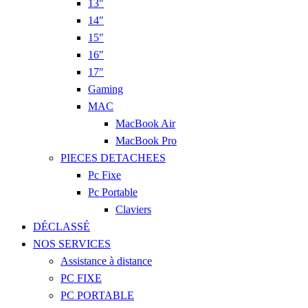
13″
14″
15″
16″
17″
Gaming
MAC
MacBook Air
MacBook Pro
PIECES DETACHEES
Pc Fixe
Pc Portable
Claviers
DÉCLASSÉ
NOS SERVICES
Assistance à distance
PC FIXE
PC PORTABLE