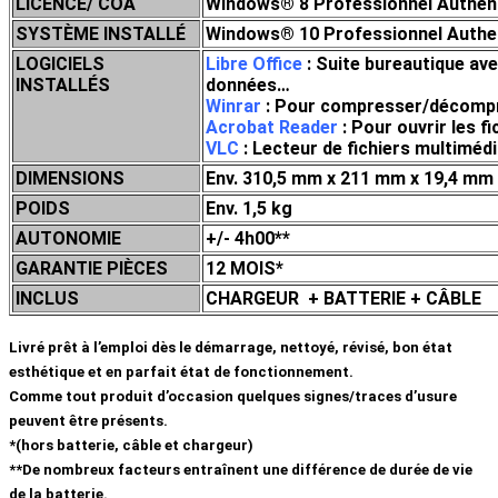
LICENCE/ COA
Windows® 8 Professionnel Authenti
SYSTÈME INSTALLÉ
Windows® 10 Professionnel Authent
LOGICIELS
Libre Office
: Suite bureautique ave
INSTALLÉS
données…
Winrar
: Pour compresser/décompress
Acrobat Reader
: Pour ouvrir les f
VLC
: Lecteur de fichiers multim
DIMENSIONS
Env. 310,5 mm x 211 mm x 19,4 mm
POIDS
Env. 1,5 kg
AUTONOMIE
+/- 4h00**
GARANTIE PIÈCES
12 MOIS*
INCLUS
CHARGEUR + BATTERIE + CÂBLE
Livré prêt à l’emploi dès le démarrage, nettoyé, révisé, bon état
esthétique et en parfait état de fonctionnement.
Comme tout produit d’occasion quelques signes/traces d’usure
peuvent être présents.
*(hors batterie, câble et chargeur)
**De nombreux facteurs entraînent une différence de durée de vie
de la batterie.