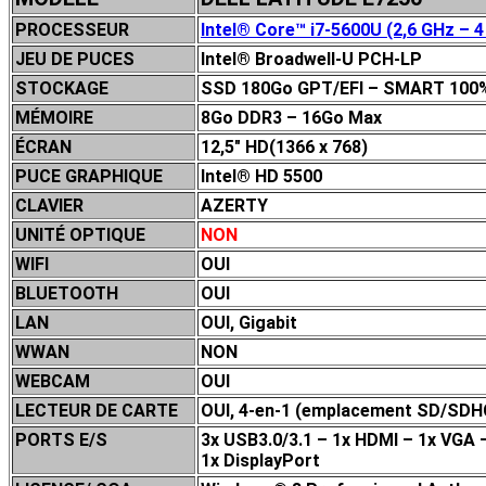
PROCESSEUR
Intel® Core™ i7-5600U (2,6 GHz – 4
JEU DE P
UCES
Intel® Broadwell-U PCH-LP
STOCKAGE
SSD 180Go GPT/EFI – SMART 100
MÉMOIRE
8Go DDR3 – 16Go Max
ÉCRAN
12,5″ HD(1366 x 768)
PUCE GRAPHIQUE
Intel® HD 5500
CLAVIER
AZERTY
UNITÉ OPTIQUE
NON
WIFI
OUI
BLUETOOTH
OUI
LAN
OUI, Gigabit
WWAN
NON
WEBCAM
OUI
LECTEUR DE CARTE
OUI, 4-en-1 (emplacement SD/S
PORTS E/S
3x USB3.0/3.1 – 1x HDMI – 1x VGA
1x DisplayPort