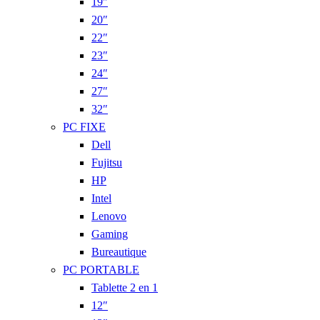
19″
20″
22″
23″
24″
27″
32″
PC FIXE
Dell
Fujitsu
HP
Intel
Lenovo
Gaming
Bureautique
PC PORTABLE
Tablette 2 en 1
12″