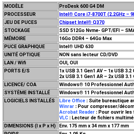
MODÈLE
ProDesk 600 G4 DM
PROCESSEUR
Intel® Core i7-8700T (2.2GHz – 
JEU DE P
UCES
Chipset Intel® Q370
STOCKAGE
SSD 512Go Nvme- GPT/EFI – SMAR
MÉMOIRE
16Go DDR4 – 64Go Max
PUCE GRAPHIQUE
Intel® UHD 630
UNITÉ OPTIQUE
NON sans lecteur CD/DVD
LAN / Wifi
OUI, OUI
PORTS E/S
1x USB 3.1 Gen1 AV – 1x USB 3.2
2x USB 3.1 Gen1 AR – 2x USB 3.1 
LICENCE/ COA
Windows® 10 Professionnel Auth
SYSTÈME INSTALLÉ
Windows® 11 Professionnel Authe
LOGICIELS INSTALLÉS
Libre Office
: Suite bureautique a
Winrar
: Pour compresser/décompre
Acrobat Reader
: Pour ouvrir les
VLC
: Lecteur de fichiers multi
DIMENSIONS (l x P x H)
Env. 175 mm x 34 mm x 177 mm
POIDS
Env. 1,05 Kg