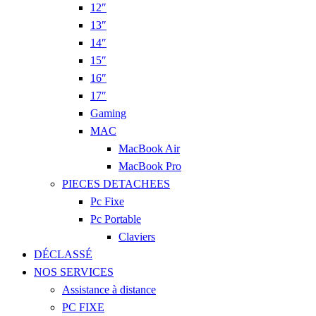
12″
13″
14″
15″
16″
17″
Gaming
MAC
MacBook Air
MacBook Pro
PIECES DETACHEES
Pc Fixe
Pc Portable
Claviers
DÉCLASSÉ
NOS SERVICES
Assistance à distance
PC FIXE