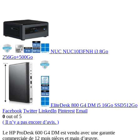
NUC NUC10I3FNH i3 8Go
256Go+500Go
EliteDesk 800 G4 DM i5 16Go SSD512Go
Facebook
Twitter
LinkedIn
Pinterest
Email
0
out of 5
( Il n’y a pas encore d’avis. )
Le HP ProDesk 600 G4 DM est vendu avec une garantie
commerciale de 12 mois pièces et main d’œuvre.