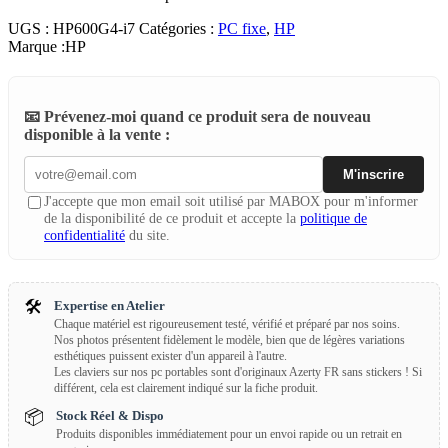
UGS :
HP600G4-i7
Catégories :
PC fixe
,
HP
Marque :
HP
📧 Prévenez-moi quand ce produit sera de nouveau
disponible à la vente :
M'inscrire
J'accepte que mon email soit utilisé par MABOX pour m'informer
de la disponibilité de ce produit et accepte la
politique de
confidentialité
du site.
🛠️
Expertise en Atelier
Chaque matériel est rigoureusement testé, vérifié et préparé par nos soins.
Nos photos présentent fidèlement le modèle, bien que de légères variations
esthétiques puissent exister d'un appareil à l'autre.
Les claviers sur nos pc portables sont d'originaux Azerty FR sans stickers ! Si
différent, cela est clairement indiqué sur la fiche produit.
📦
Stock Réel & Dispo
Produits disponibles immédiatement pour un envoi rapide ou un retrait en