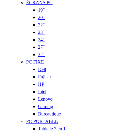
ÉCRANS PC
19″
20″
22″
23″
24″
27″
32″
PC FIXE
Dell
Fujitsu
HP
Intel
Lenovo
Gaming
Bureautique
PC PORTABLE
Tablette 2 en 1