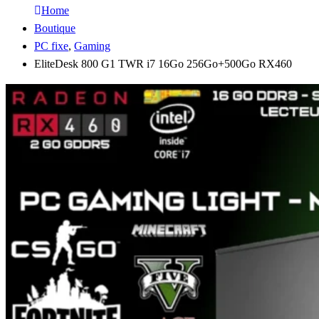
Home
Boutique
PC fixe
,
Gaming
EliteDesk 800 G1 TWR i7 16Go 256Go+500Go RX460