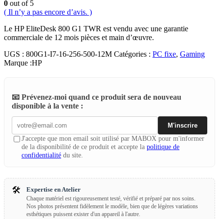
0
out of 5
( Il n’y a pas encore d’avis. )
Le HP EliteDesk 800 G1 TWR est vendu avec une garantie
commerciale de 12 mois pièces et main d’œuvre.
UGS :
800G1-I7-16-256-500-12M
Catégories :
PC fixe
,
Gaming
Marque :
HP
📧 Prévenez-moi quand ce produit sera de nouveau
disponible à la vente :
M'inscrire
J'accepte que mon email soit utilisé par MABOX pour m'informer
de la disponibilité de ce produit et accepte la
politique de
confidentialité
du site.
🛠️
Expertise en Atelier
Chaque matériel est rigoureusement testé, vérifié et préparé par nos soins.
Nos photos présentent fidèlement le modèle, bien que de légères variations
esthétiques puissent exister d'un appareil à l'autre.