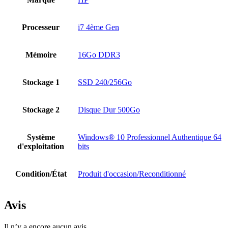
Processeur
i7 4ème Gen
Mémoire
16Go DDR3
Stockage 1
SSD 240/256Go
Stockage 2
Disque Dur 500Go
Système
Windows® 10 Professionnel Authentique 64
d'exploitation
bits
Condition/État
Produit d'occasion/Reconditionné
Avis
Il n’y a encore aucun avis