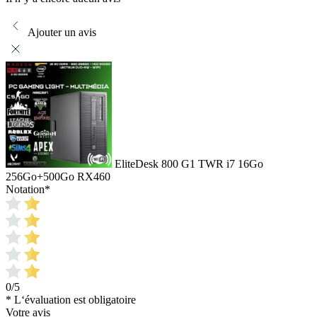
Ajouter un avis
EliteDesk 800 G1 TWR i7 16Go
256Go+500Go RX460
Notation
*
0/5
* L‘évaluation est obligatoire
Votre avis