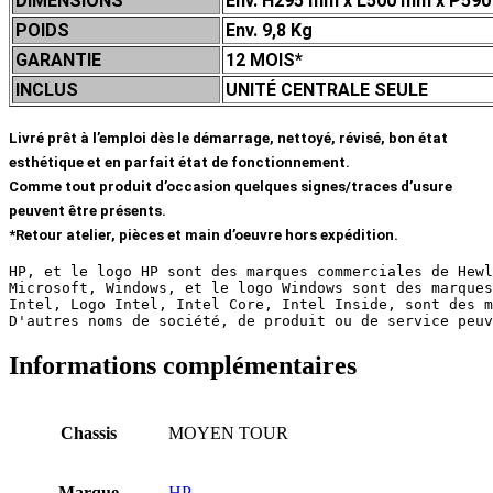
DIMENSIONS
Env. H295 mm x L500 mm x P59
POIDS
Env. 9,8 Kg
GARANTIE
12 MOIS*
INCLUS
UNITÉ CENTRALE SEULE
Livré prêt à l’emploi dès le démarrage, nettoyé, révisé, bon état
esthétique et en parfait état de fonctionnement.
Comme tout produit d’occasion quelques signes/traces d’usure
peuvent être présents.
*Retour atelier, pièces et main d’oeuvre hors expédition.
HP, et le logo HP sont des marques commerciales de 
Hewl
Microsoft, Windows, et le logo Windows sont des marques
Intel, Logo Intel, Intel Core, Intel Inside, sont des m
D'autres noms de société, de produit ou de service peuv
Informations complémentaires
Chassis
MOYEN TOUR
Marque
HP