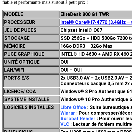
fiable et performante mais surtout à petit prix !
MODÈLE
EliteDesk 800 G1 TWR
PROCESSEUR
Intel® Core® i7-4770 (3.4GHz –
JEU DE P
UCES
Chipset Intel® Q87
STOCKAGE
SSD 256Go + HDD 500Go 7200 t
MÉMOIRE
16Go DDR3 – 32Go Max
PUCE GRAPHIQUE
INTEL
® HD 4600 + AMD RX 460 
UNITÉ OPTIQUE
OUI
LAN/WIFI
OUI – OUI
PORTS E/S
2x USB3.0 AV – 2x USB2.0 AV – 2
Connecteurs casque 3,5 mm 2x A
LICENCE/ COA
Windows® 8 Pro Authentique 64
SYSTÈME INSTALLÉ
Windows® 10 Pro Authentique 64
LOGICIELS INSTALLÉS
Libre Office
: Suite bureautique 
Winrar
: Pour compresser/décompr
Acrobat Reader
: Pour ouvrir le
VLC
: Lecteur de fichiers mult