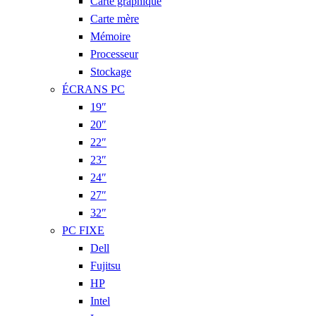
Carte graphique
Carte mère
Mémoire
Processeur
Stockage
ÉCRANS PC
19″
20″
22″
23″
24″
27″
32″
PC FIXE
Dell
Fujitsu
HP
Intel