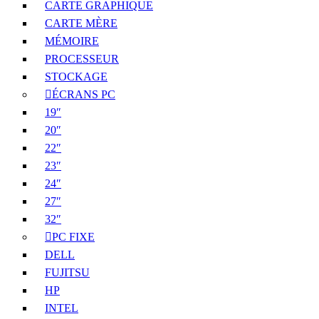
CARTE GRAPHIQUE
CARTE MÈRE
MÉMOIRE
PROCESSEUR
STOCKAGE
ÉCRANS PC
19″
20″
22″
23″
24″
27″
32″
PC FIXE
DELL
FUJITSU
HP
INTEL