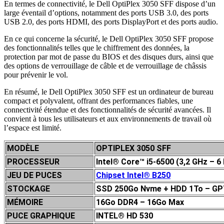
En termes de connectivité, le Dell OptiPlex 3050 SFF dispose d’un
large éventail d’options, notamment des ports USB 3.0, des ports
USB 2.0, des ports HDMI, des ports DisplayPort et des ports audio.
En ce qui concerne la sécurité, le Dell OptiPlex 3050 SFF propose
des fonctionnalités telles que le chiffrement des données, la
protection par mot de passe du BIOS et des disques durs, ainsi que
des options de verrouillage de câble et de verrouillage de châssis
pour prévenir le vol.
En résumé, le Dell OptiPlex 3050 SFF est un ordinateur de bureau
compact et polyvalent, offrant des performances fiables, une
connectivité étendue et des fonctionnalités de sécurité avancées. Il
convient à tous les utilisateurs et aux environnements de travail où
l’espace est limité.
MODÈLE
OPTIPLEX 3050 SFF
PROCESSEUR
Intel® Core™ i5-6500 (3,2 GHz – 6
JEU DE P
UCES
Chipset Intel® B250
STOCKAGE
SSD 250Go Nvme + HDD 1To – GP
MÉMOIRE
16Go DDR4 – 16Go Max
PUCE GRAPHIQUE
INTEL
® HD 530