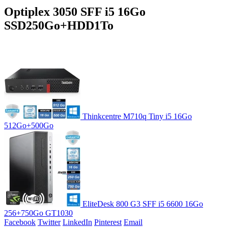
Optiplex 3050 SFF i5 16Go
SSD250Go+HDD1To
Thinkcentre M710q Tiny i5 16Go
512Go+500Go
EliteDesk 800 G3 SFF i5 6600 16Go
256+750Go GT1030
Facebook
Twitter
LinkedIn
Pinterest
Email