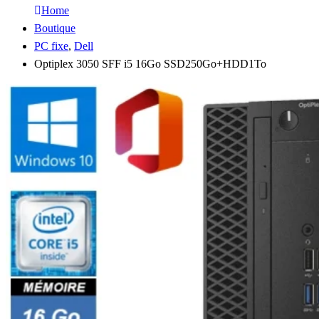
Home
Boutique
PC fixe
,
Dell
Optiplex 3050 SFF i5 16Go SSD250Go+HDD1To