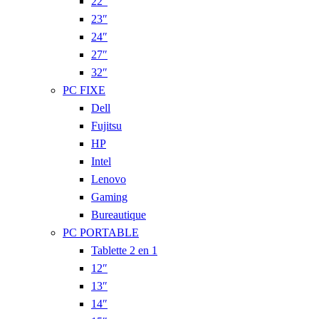
22″
23″
24″
27″
32″
PC FIXE
Dell
Fujitsu
HP
Intel
Lenovo
Gaming
Bureautique
PC PORTABLE
Tablette 2 en 1
12″
13″
14″