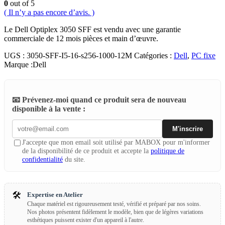
0
out of 5
( Il n’y a pas encore d’avis. )
Le Dell Optiplex 3050 SFF est vendu avec une garantie
commerciale de 12 mois pièces et main d’œuvre.
UGS :
3050-SFF-I5-16-s256-1000-12M
Catégories :
Dell
,
PC fixe
Marque :
Dell
📧 Prévenez-moi quand ce produit sera de nouveau
disponible à la vente :
M'inscrire
J'accepte que mon email soit utilisé par MABOX pour m'informer
de la disponibilité de ce produit et accepte la
politique de
confidentialité
du site.
🛠️
Expertise en Atelier
Chaque matériel est rigoureusement testé, vérifié et préparé par nos soins.
Nos photos présentent fidèlement le modèle, bien que de légères variations
esthétiques puissent exister d'un appareil à l'autre.