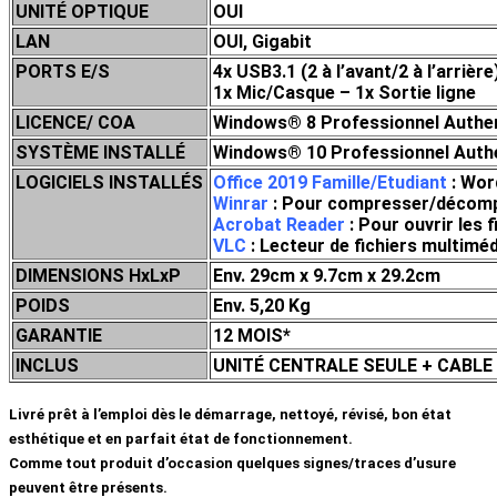
UNITÉ OPTIQUE
OUI
LAN
OUI, Gigabit
PORTS E/S
4x USB3.1 (2 à l’avant/2 à l’arrièr
1x Mic/Casque – 1x Sortie ligne
LICENCE/ COA
Windows® 8 Professionnel Authent
SYSTÈME INSTALLÉ
Windows® 10 Professionnel Authen
LOGICIELS INSTALLÉS
Office 2019 Famille/Etudiant
: Wor
Winrar
: Pour compresser/décompres
Acrobat Reader
: Pour ouvrir les 
VLC
: Lecteur de fichiers multi
DIMENSIONS HxLxP
Env. 29cm x 9.7cm x 29.2cm
POIDS
Env. 5,20 Kg
GARANTIE
12 MOIS*
INCLUS
UNITÉ CENTRALE SEULE + CABLE
Livré prêt à l’emploi dès le démarrage, nettoyé, révisé, bon état
esthétique et en parfait état de fonctionnement.
Comme tout produit d’occasion quelques signes/traces d’usure
peuvent être présents.