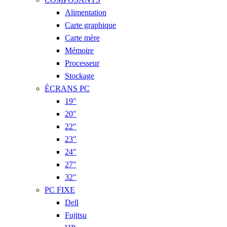
Alimentation
Carte graphique
Carte mère
Mémoire
Processeur
Stockage
ÉCRANS PC
19″
20″
22″
23″
24″
27″
32″
PC FIXE
Dell
Fujitsu