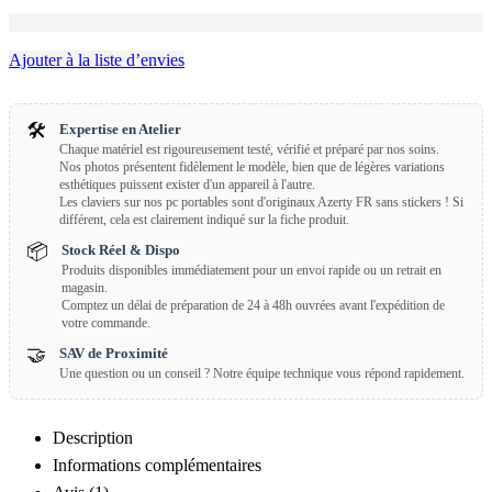
Ajouter à la liste d’envies
🛠️
Expertise en Atelier
Chaque matériel est rigoureusement testé, vérifié et préparé par nos soins.
Nos photos présentent fidèlement le modèle, bien que de légères variations
esthétiques puissent exister d'un appareil à l'autre.
Les claviers sur nos pc portables sont d'originaux Azerty FR sans stickers ! Si
différent, cela est clairement indiqué sur la fiche produit.
📦
Stock Réel & Dispo
Produits disponibles immédiatement pour un envoi rapide ou un retrait en
magasin.
Comptez un délai de préparation de 24 à 48h ouvrées avant l'expédition de
votre commande.
🤝
SAV de Proximité
Une question ou un conseil ? Notre équipe technique vous répond rapidement.
Description
Informations complémentaires