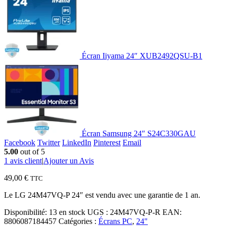
Écran Iiyama 24″ XUB2492QSU-B1
Écran Samsung 24″ S24C330GAU
Facebook
Twitter
LinkedIn
Pinterest
Email
5.00
out of 5
1
avis client
|
Ajouter un Avis
49,00
€
TTC
Le LG 24M47VQ-P 24″ est vendu avec une garantie de 1 an.
Disponibilité:
13 en stock
UGS :
24M47VQ-P-R
EAN
:
8806087184457
Catégories :
Écrans PC
,
24"