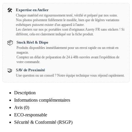
🛠️
Expertise en Atelier
Chaque matériel est rigoureusement testé, vérifié et préparé par nos soins.
Nos photos présentent fidèlement le modèle, bien que de légères variations
esthétiques puissent exister d'un appareil à l'autre.
Les claviers sur nos pc portables sont d'originaux Azerty FR sans stickers ! Si
différent, cela est clairement indiqué sur la fiche produit.
📦
Stock Réel & Dispo
Produits disponibles immédiatement pour un envoi rapide ou un retrait en
magasin.
Comptez un délai de préparation de 24 à 48h ouvrées avant l'expédition de
votre commande.
🤝
SAV de Proximité
Une question ou un conseil ? Notre équipe technique vous répond rapidement.
Description
Informations complémentaires
Avis (0)
ECO-responsable
Sécurité & Conformité (RSGP)