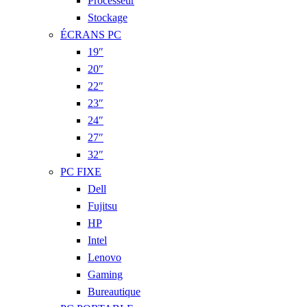
Processeur
Stockage
ÉCRANS PC
19″
20″
22″
23″
24″
27″
32″
PC FIXE
Dell
Fujitsu
HP
Intel
Lenovo
Gaming
Bureautique