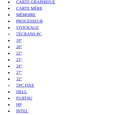
CARTE GRAPHIQUE
CARTE MÈRE
MÉMOIRE
PROCESSEUR
STOCKAGE
ÉCRANS PC
19″
20″
22″
23″
24″
27″
32″
PC FIXE
DELL
FUJITSU
HP
INTEL