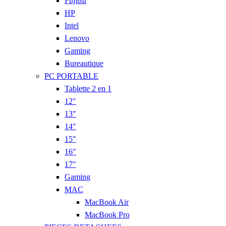
Fujitsu
HP
Intel
Lenovo
Gaming
Bureautique
PC PORTABLE
Tablette 2 en 1
12″
13″
14″
15″
16″
17″
Gaming
MAC
MacBook Air
MacBook Pro